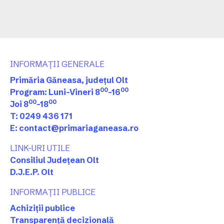
INFORMAȚII GENERALE
Primăria Găneasa, județul Olt
00
00
Program: Luni-Vineri 8
-16
00
00
Joi 8
-18
T: 0249 436 171
E: contact@primariaganeasa.ro
LINK-URI UTILE
Consiliul Județean Olt
D.J.E.P. Olt
INFORMAȚII PUBLICE
Achiziții publice
Transparență decizională